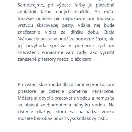
Samozrejme, pri výbere farby je potrebné
zohľadniť farbu daných dlaždíc. Ak máte
tmavšie odtiene nič nepokazíte ani tmavšou
vrstvou škárovacej pasty. Vďaka nej bude
znečistenie vidieť za dlhšiu dobu. Biela
škárovacia pasta sa používa pomerne často, ale
jej nevýhoda spočíva v pomerne rýchlom
znečistení. Prinášame vám rady, ako vyčistiť
zanesené priestory medzi dlaždicami.
Pri čistení škár medzi dlaždicami vo vonkajšom
priestore je čistenie pomerne nenáročné.
Môžete si dovoliť pracovať s vodou a nemusíte
sa obávať znehodnotenia nábytku vodou. Na
čistenie dlažby, ktorá sa nachádza vonku
môžete bez obáv použiť vysokotlakový čistič.