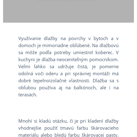
Využívanie dlažby na povrchy v bytoch a v
domoch je mimoriadne obľúbené. Na dlažbovú
sa môže podľa potreby umiestniť koberec. V
kuchyni je dlažba neoceniteľným pomocníkom.
Veľmi ľahko sa udržuje čistá, je pomerne
odolná voči oderu a pri správnej montáži má
dobré tepelnoizolačné vlastnosti. Dlažba sa s
obľubou používa aj na balkónoch, ale i na
terasách.
Mnohí si kladú otázku, či je pri kladení dlažby
vhodnejšie použiť tmavú farbu škárovacieho
materiálu alebo bledú farbu škárovacej pasty.