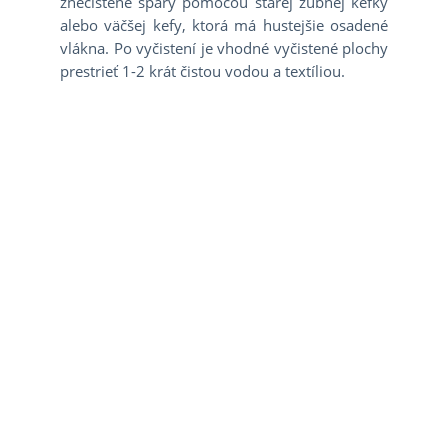
znečistené špáry pomocou starej zubnej kefky
alebo väčšej kefy, ktorá má hustejšie osadené
vlákna. Po vyčistení je vhodné vyčistené plochy
prestrieť 1-2 krát čistou vodou a textíliou.