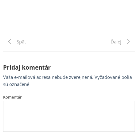
Previous
Späť
Next
Ďalej
Navigácia
Post
Post
v
článku
Pridaj komentár
Vaša e-mailová adresa nebude zverejnená.
Vyžadované polia
sú označené
Komentár