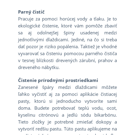
Parný čistič
Pracuje za pomoci horúcej vody a tlaku. Je to
ekologické čistenie, ktoré vám pomôže zbaviť
sa aj odolnejšej špiny usadenej medzi
jednotlivými dlaždicami. Jediné, na čo si treba
dať pozor je riziko popálenia. Taktiež je vhodné
vyvarovať sa čisteniu pomocou parného čističa
v tesnej blízkosti drevených zárubní, prahov a
dreveného nábytku.
Čistenie prírodnými prostriedkami
Zanesené špáry medzi dlaždicami môžete
ľahko vyčistiť aj za pomoci aplikácie čistiacej
pasty, ktorú si jednoducho vytvoríte sami
doma. Budete potrebovať teplú vodu, ocot,
kyselinu citrónovú a jedlú sódu bikarbónu.
Tieto zložky je potrebné zmiešať dokopy a
vytvoriť redšiu pastu. Túto pastu aplikujeme na