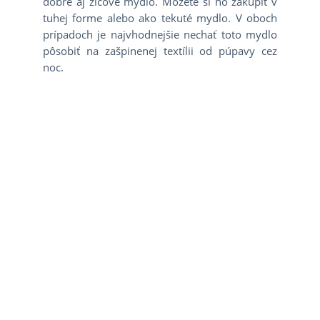
dobre aj žlčové mydlo. Môžete si ho zakúpiť v
tuhej forme alebo ako tekuté mydlo. V oboch
prípadoch je najvhodnejšie nechať toto mydlo
pôsobiť na zašpinenej textílii od púpavy cez
noc.