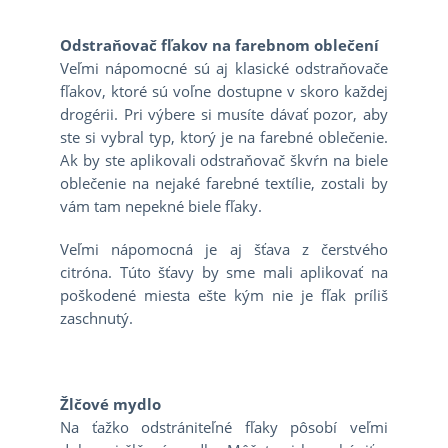
Odstraňovač fľakov na farebnom oblečení
Veľmi nápomocné sú aj klasické odstraňovače
fľakov, ktoré sú voľne dostupne v skoro každej
drogérii. Pri výbere si musíte dávať pozor, aby
ste si vybral typ, ktorý je na farebné oblečenie.
Ak by ste aplikovali odstraňovač škvŕn na biele
oblečenie na nejaké farebné textílie, zostali by
vám tam nepekné biele fľaky.
Veľmi nápomocná je aj šťava z čerstvého
citróna. Túto šťavy by sme mali aplikovať na
poškodené miesta ešte kým nie je fľak príliš
zaschnutý.
Žlčové mydlo
Na ťažko odstrániteľné fľaky pôsobí veľmi