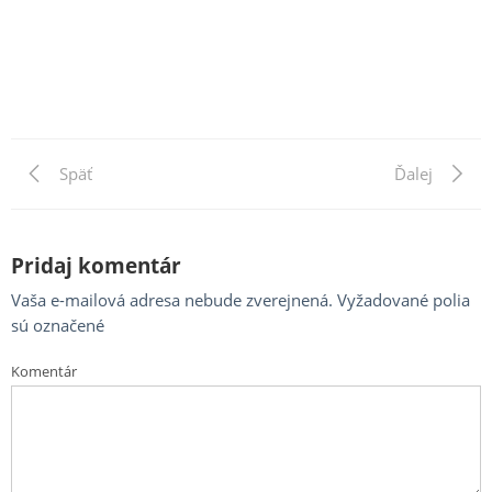
Previous
Späť
Next
Ďalej
Navigácia
Post
Post
v
článku
Pridaj komentár
Vaša e-mailová adresa nebude zverejnená.
Vyžadované polia
sú označené
Komentár