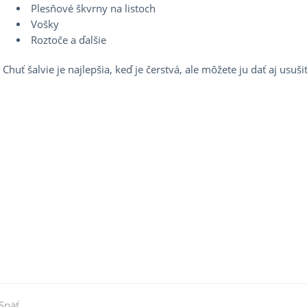
Plesňové škvrny na listoch
Vošky
Roztoče a ďalšie
Chuť šalvie je najlepšia, keď je čerstvá, ale môžete ju dať aj usuši
Previous
Späť