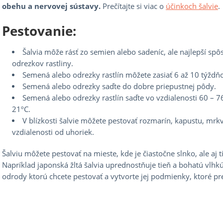
obehu a nervovej sústavy.
Prečítajte si viac o
účinkoch šalvie
.
Pestovanie:
Šalvia môže rásť zo semien alebo sadeníc, ale najlepší spôs
odrezkov rastliny.
Semená alebo odrezky rastlín môžete zasiať 6 až 10 týž
Semená alebo odrezky saďte do dobre priepustnej pôdy.
Semená alebo odrezky rastlín saďte vo vzdialenosti 60 – 7
21ºC.
V blízkosti šalvie môžete pestovať rozmarín, kapustu, mrkv
vzdialenosti od uhoriek.
Šalviu môžete pestovať na mieste, kde je čiastočne slnko, ale aj 
Napríklad japonská žltá šalvia uprednostňuje tieň a bohatú vlh
odrody ktorú chcete pestovať a vytvorte jej podmienky, ktoré pre