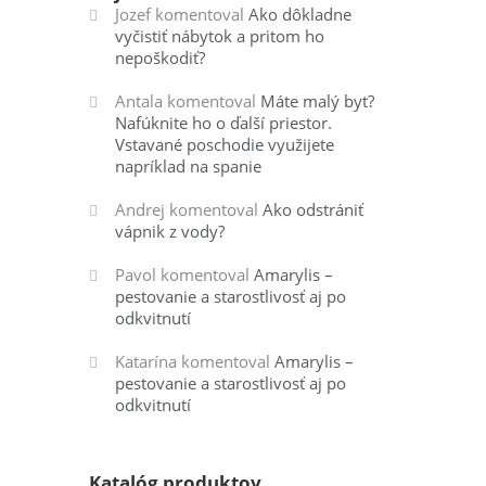
Jozef
komentoval
Ako dôkladne
vyčistiť nábytok a pritom ho
nepoškodiť?
Antala
komentoval
Máte malý byt?
Nafúknite ho o ďalší priestor.
Vstavané poschodie využijete
napríklad na spanie
Andrej
komentoval
Ako odstrániť
vápnik z vody?
Pavol
komentoval
Amarylis –
pestovanie a starostlivosť aj po
odkvitnutí
Katarína
komentoval
Amarylis –
pestovanie a starostlivosť aj po
odkvitnutí
Katalóg produktov