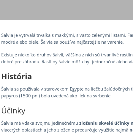
Šalvia je vytrvalá trvalka s mäkkými, sivasto zelenými listami. Fa
modré alebo biele. Šalvia sa používa najčastejšie na varenie.
Existuje niekoľko druhov šalvii, väčšina z nich sú trvanlivé rastl
dobré pre záhradu. Rastliny šalvie môžu byť jednoročné alebo vi
História
Šalvia sa používala v starovekom Egypte na liečbu žalúdočných ť
papyrus (1500 pnl) bola uvedená ako liek na svrbenie.
Účinky
Šalvia má vďaka svojmu jedinečnému
zloženiu skvelé účinky n
viacerých oblastiach a jeho zloženie predurčuje využitie najmä
na