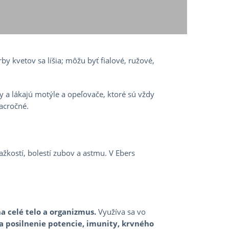
rby kvetov sa líšia; môžu byť fialové, ružové,
iny a lákajú motýle a opeľovače, ktoré sú vždy
acročné.
ažkostí, bolestí zubov a astmu. V Ebers
a celé telo a organizmus.
Využíva sa vo
 posilnenie potencie, imunity, krvného