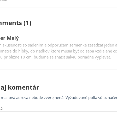
igácia
Post
nku
ments (1)
ter Malý
 skúsenosti so sadením a odporúčam semienka zasádzať jeden a
imetre do hĺbky, do riadkov ktoré musia byť od seba vzdialené c
u približne 10 cm, budeme sa snažiť šalviu poriadne vyplevať.
daj komentár
-mailová adresa nebude zverejnená.
Vyžadované polia sú označe
ár