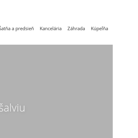
Šatňa a predsieň
Kancelária
Záhrada
Kúpeľňa
šalviu