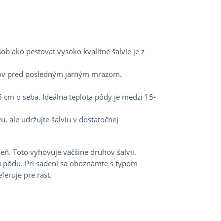
ob ako pestovať vysoko kvalitné šalvie je z
dňov pred posledným jarným mrazom.
6 cm o seba. Ideálna teplota pôdy je medzi 15-
u, ale udržujte šalviu v dostatočnej
tieň. Toto vyhovuje väčšine druhov šalvii.
kú pôdu. Pri sadení sa oboznámte s typom
feruje pre rast.