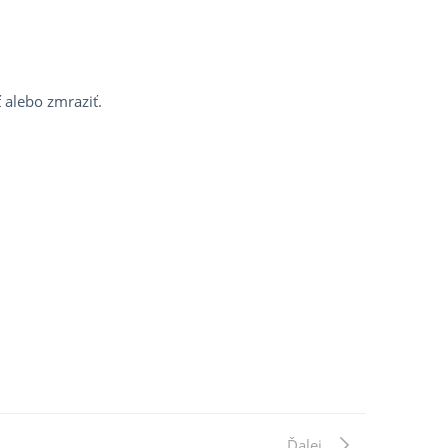
ť alebo zmraziť.
Next
Ďalej