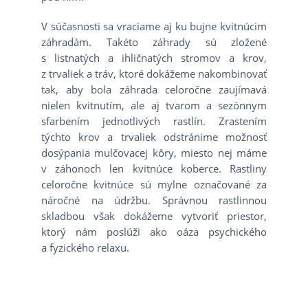
V súčasnosti sa vraciame aj ku bujne kvitnúcim
záhradám. Takéto záhrady sú zložené
s listnatých a ihličnatých stromov a krov,
z trvaliek a tráv, ktoré dokážeme nakombinovať
tak, aby bola záhrada celoročne zaujímavá
nielen kvitnutím, ale aj tvarom a sezónnym
sfarbením jednotlivých rastlín. Zrastením
týchto krov a trvaliek odstránime možnosť
dosýpania mulčovacej kôry, miesto nej máme
v záhonoch len kvitnúce koberce. Rastliny
celoročne kvitnúce sú mylne označované za
náročné na údržbu. Správnou rastlinnou
skladbou však dokážeme vytvoriť priestor,
ktorý nám poslúži ako oáza psychického
a fyzického relaxu.