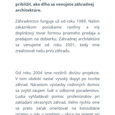
priblížiť, ako dlho sa venujete záhradnej
architektúre.
Záhradníctvo funguje už od roku 1989. Našim
zákazníkom ponúkame rastliny a iný
doplnkový tovar formou priameho predaja a
predajom na dobierku. Záhradnej architektúre
sa venujeme od roku 2001, kedy sme
zrealizovali našu prvú záhradu.
Od roku 2004 sme rozšírili divíziu projekcie.
V tom období nastal vysoký dopyt po tvorbe
záhrad. Nárastom výstavby rodinných domov
sa zvýšil záujem ľudí o odborné poradenstvo.
Ľudia vyhľadávali pomoc profesionálov pri
zakladaní okrasných záhrad. Veľmi rýchlo sme
sa preto začali orientovať na konzultácie
priamo u nás v predajni – skica na mieste pri