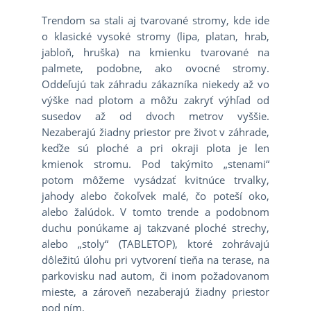
Trendom sa stali aj tvarované stromy, kde ide
o klasické vysoké stromy (lipa, platan, hrab,
jabloň, hruška) na kmienku tvarované na
palmete, podobne, ako ovocné stromy.
Oddeľujú tak záhradu zákazníka niekedy až vo
výške nad plotom a môžu zakryť výhľad od
susedov až od dvoch metrov vyššie.
Nezaberajú žiadny priestor pre život v záhrade,
keďže sú ploché a pri okraji plota je len
kmienok stromu. Pod takýmito „stenami“
potom môžeme vysádzať kvitnúce trvalky,
jahody alebo čokoľvek malé, čo poteší oko,
alebo žalúdok. V tomto trende a podobnom
duchu ponúkame aj takzvané ploché strechy,
alebo „stoly“ (TABLETOP), ktoré zohrávajú
dôležitú úlohu pri vytvorení tieňa na terase, na
parkovisku nad autom, či inom požadovanom
mieste, a zároveň nezaberajú žiadny priestor
pod ním.