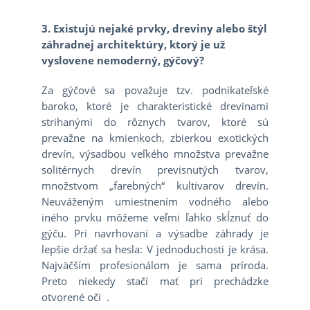
3. Existujú nejaké prvky, dreviny alebo štýl
záhradnej architektúry, ktorý je už
vyslovene nemoderný, gýčový?
Za gýčové sa považuje tzv. podnikateľské
baroko, ktoré je charakteristické drevinami
strihanými do rôznych tvarov, ktoré sú
prevažne na kmienkoch, zbierkou exotických
drevín, výsadbou veľkého množstva prevažne
solitérnych drevín previsnutých tvarov,
množstvom „farebných“ kultivarov drevín.
Neuváženým umiestnením vodného alebo
iného prvku môžeme veľmi ľahko skĺznuť do
gýču. Pri navrhovaní a výsadbe záhrady je
lepšie držať sa hesla: V jednoduchosti je krása.
Najväčším profesionálom je sama príroda.
Preto niekedy stačí mať pri prechádzke
otvorené oči .