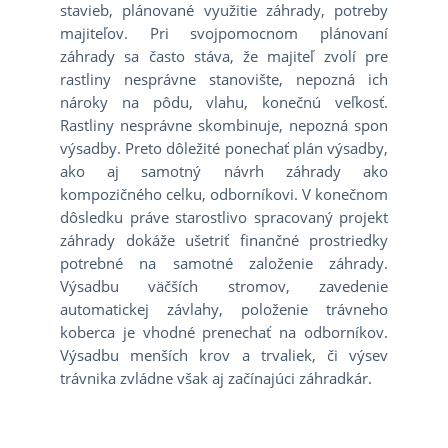
stavieb, plánované využitie záhrady, potreby
majiteľov. Pri svojpomocnom plánovaní
záhrady sa často stáva, že majiteľ zvolí pre
rastliny nesprávne stanovište, nepozná ich
nároky na pôdu, vlahu, konečnú veľkosť.
Rastliny nesprávne skombinuje, nepozná spon
výsadby. Preto dôležité ponechať plán výsadby,
ako aj samotný návrh záhrady ako
kompozičného celku, odborníkovi. V konečnom
dôsledku práve starostlivo spracovaný projekt
záhrady dokáže ušetriť finančné prostriedky
potrebné na samotné založenie záhrady.
Výsadbu väčších stromov, zavedenie
automatickej závlahy, položenie trávneho
koberca je vhodné prenechať na odborníkov.
Výsadbu menších krov a trvaliek, či výsev
trávnika zvládne však aj začínajúci záhradkár.