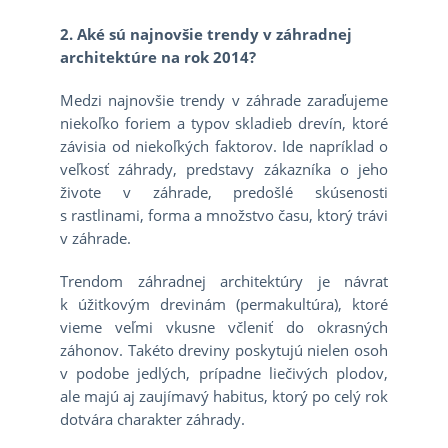
2. Aké sú najnovšie trendy v záhradnej
architektúre na rok 2014?
Medzi najnovšie trendy v záhrade zaraďujeme
niekoľko foriem a typov skladieb drevín, ktoré
závisia od niekoľkých faktorov. Ide napríklad o
veľkosť záhrady, predstavy zákazníka o jeho
živote v záhrade, predošlé skúsenosti
s rastlinami, forma a množstvo času, ktorý trávi
v záhrade.
Trendom záhradnej architektúry je návrat
k úžitkovým drevinám (permakultúra), ktoré
vieme veľmi vkusne včleniť do okrasných
záhonov. Takéto dreviny poskytujú nielen osoh
v podobe jedlých, prípadne liečivých plodov,
ale majú aj zaujímavý habitus, ktorý po celý rok
dotvára charakter záhrady.