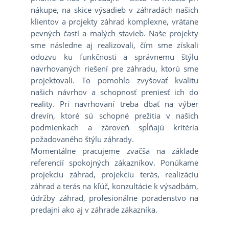
nákupe, na skice výsadieb v záhradách našich
klientov a projekty záhrad komplexne, vrátane
pevných častí a malých stavieb. Naše projekty
sme následne aj realizovali, čím sme získali
odozvu ku funkčnosti a správnemu štýlu
navrhovaných riešení pre záhradu, ktorú sme
projektovali. To pomohlo zvyšovať kvalitu
našich návrhov a schopnosť preniesť ich do
reality. Pri navrhovaní treba dbať na výber
drevín, ktoré sú schopné prežitia v našich
podmienkach a zároveň spĺňajú kritéria
požadovaného štýlu záhrady.
Momentálne pracujeme zväčša na základe
referencií spokojných zákazníkov. Ponúkame
projekciu záhrad, projekciu terás, realizáciu
záhrad a terás na kľúč, konzultácie k výsadbám,
údržby záhrad, profesionálne poradenstvo na
predajni ako aj v záhrade zákazníka.