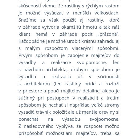
skúseností vieme, že rastliny s rýchlym rastom
je možné vysádzať v menších veľkostiach.
Snažíme sa však použiť aj rastliny, ktoré
v záhrade vytvoria okamžitú hmotu a tak náš
klient nemá v záhrade pocit „prázdna“.
Každopádne je možné urobiť krásnu záhradu aj
s malým rozpočtom viacerými spôsobmi.
Prvým spôsobom je zapojenie majiteľov do
výsadby a realizácie svojpomocne, len
s návrhom architekta, druhým spôsobom je
výsadba a realizácia už v súčinnosti
s architektom (ten rastliny príde a rozloží
v priestore a poučí majiteľov detailne, alebo je
súčinný pri postupoch v realizácii) a tretím
spôsobom je nechať si napríklad veľké stromy
vysadiť, trávnik položiť ale už menšie dreviny si
ponechať na výsadbu svojpomocne.
Z nasledovného vyplýva, že rozpočet možno
prispôsobiť možnostiam majiteľov, treba sa