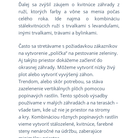
Ďalej sa zvýšil záujem o kvitnúce záhrady z
ruží, ktorých farby a vône sa menia počas
celého roka. Ide najmä o kombináciu
stálekvitnúcich ruží s trvalkami s levanduľami,
inými trvalkami, trávami a bylinkami.
Často sa stretávame s požiadavkou zákazníkov
na vytvorenie „políčka“ na pestovanie zeleniny.
Aj takýto priestor dokážeme začleniť do
okrasnej záhrady. Môžeme vytvoriť nízky živý
plot alebo vytvoriť vyvýšený záhon.
Trendom, alebo skôr potrebou, sa stáva
zazelenenie vertikálnych plôch pomocou
popínavých rastlín. Tento spôsob výsadby
používame v malých záhradách a na terasách –
všade tam, kde už nie je priestor na stromy
a kry. Kombináciou rôznych popínavých rastlín
vieme vytvoriť stálozelené, kvitnúce, farebné
steny nenáročné na údržbu, zaberajúce