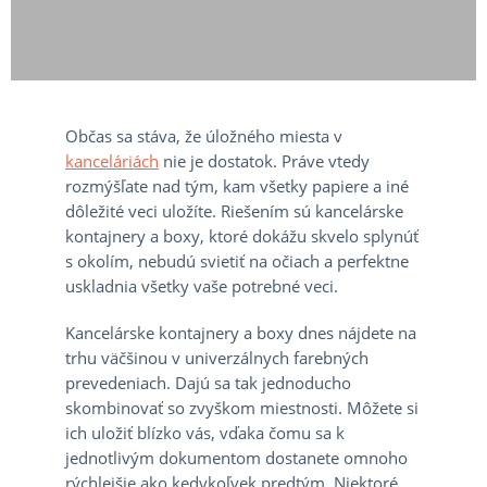
Občas sa stáva, že úložného miesta v
kanceláriách
nie je dostatok. Práve vtedy
rozmýšľate nad tým, kam všetky papiere a iné
dôležité veci uložíte. Riešením sú kancelárske
kontajnery a boxy, ktoré dokážu skvelo splynúť
s okolím, nebudú svietiť na očiach a perfektne
uskladnia všetky vaše potrebné veci.
Kancelárske kontajnery a boxy dnes nájdete na
trhu väčšinou v univerzálnych farebných
prevedeniach. Dajú sa tak jednoducho
skombinovať so zvyškom miestnosti. Môžete si
ich uložiť blízko vás, vďaka čomu sa k
jednotlivým dokumentom dostanete omnoho
rýchlejšie ako kedykoľvek predtým. Niektoré