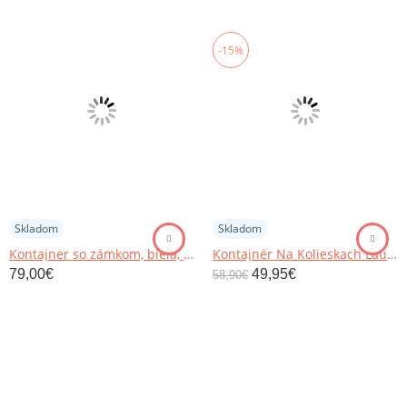
-15%
Skladom
Skladom
Kontajner so zámkom, biela, JOHAN 2 NEW 12
Kontajnér Na Kolieskach Laurenc
79,00
€
49,95
€
58,90
€