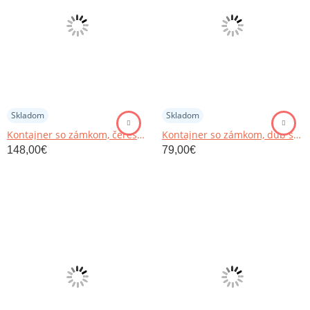
Skladom
Skladom
Kontajner so zámkom, čerešňa, TEMPO ASISTENT NEW 015
Kontajner so zámkom, dub sonoma/biela, JOHAN 2 NEW 12
148,00
€
79,00
€