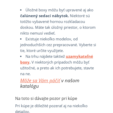
Úložné boxy môžu byť upravené aj ako
čalúnený sedací nábytok.
Niektoré sú
totižto vybavené hornou rozkladacou
doskou. Máte tak úložný priestor, o ktorom
nikto nemusí vedieť.
Existuje niekoľko modelov, od
jednoduchších cez prepracované. Vyberte si
tie, ktoré určite využijete.
Na trhu nájdete taktiež
uzamykateľné
boxy
.
V niektorých prípadoch môžu byť
užitočné, a preto ak ich potrebujete, stavte
na ne.
Môže sa Vám páčiť
v našom
katalógu
Na toto si dávajte pozor pri kúpe
Pri kúpe je dôležité pozerať aj na niekoľko
detailov.