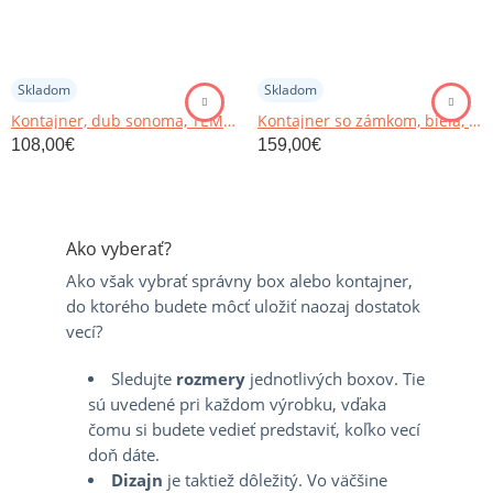
Skladom
Skladom
Kontajner, dub sonoma, TEMPO ASISTENT NEW 016
Kontajner so zámkom, biela, RIOMA TYP 30
108,00
€
159,00
€
Ako vyberať?
Ako však vybrať správny box alebo kontajner,
do ktorého budete môcť uložiť naozaj dostatok
vecí?
Sledujte
rozmery
jednotlivých boxov. Tie
sú uvedené pri každom výrobku, vďaka
čomu si budete vedieť predstaviť, koľko vecí
doň dáte.
Dizajn
je taktiež dôležitý. Vo väčšine