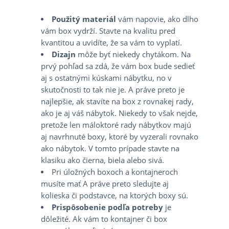
Použitý materiál
vám napovie, ako dlho
vám box vydrží. Stavte na kvalitu pred
kvantitou a uvidíte, že sa vám to vyplatí.
Dizajn
môže byť niekedy chytákom. Na
prvý pohľad sa zdá, že vám box bude sedieť
aj s ostatnými kúskami nábytku, no v
skutočnosti to tak nie je. A práve preto je
najlepšie, ak stavíte na box z rovnakej rady,
ako je aj váš nábytok. Niekedy to však nejde,
pretože len máloktoré rady nábytkov majú
aj navrhnuté boxy, ktoré by vyzerali rovnako
ako nábytok. V tomto prípade stavte na
klasiku ako čierna, biela alebo sivá.
Pri úložných boxoch a kontajneroch
musíte mať A práve preto sledujte aj
kolieska či podstavce, na ktorých boxy sú.
Prispôsobenie podľa potreby
je
dôležité. Ak vám to kontajner či box