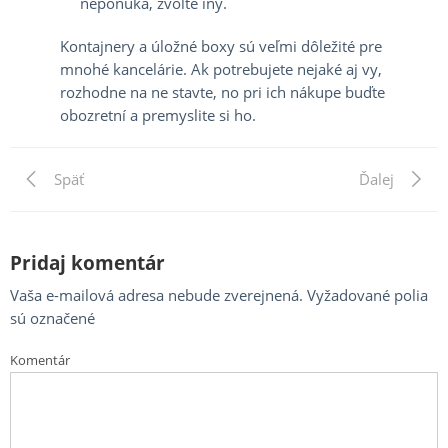
neponúka, zvoľte iný.
Kontajnery a úložné boxy sú veľmi dôležité pre
mnohé kancelárie. Ak potrebujete nejaké aj vy,
rozhodne na ne stavte, no pri ich nákupe buďte
obozretní a premyslite si ho.
Previous
Späť
Next
Ďalej
Navigácia
Post
Post
v
článku
Pridaj komentár
Vaša e-mailová adresa nebude zverejnená.
Vyžadované polia
sú označené
Komentár