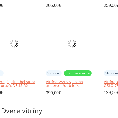
0
€
205,00
€
259,00
om
Skladom
Doprava zdarma
Skladom
a/regál, dub bolzano/
Vitrína W2D2S, sosna
Vitrína
, pravá, DELIS R2
andersen/dub lefkas,
OSLO 7
PROVANCE
0
€
129,00
399,00
€
Dvere vitríny