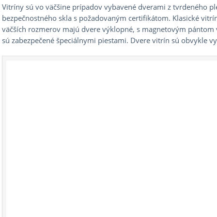
Vitríny sú vo väčšine prípadov vybavené dverami z tvrdeného p
bezpečnostného skla s požadovaným certifikátom. Klasické vitrí
väčších rozmerov majú dvere výklopné, s magnetovým pántom v
sú zabezpečené špeciálnymi piestami. Dvere vitrín sú obvykle