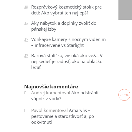
Rozprávkový kozmetický stolík pre
deti: Ako vybrať ten najlepší
Aký nábytok a doplnky zvoliť do
pánskej izby
Vonkajšie kamery s nočným videním
– infračervené vs Starlight
Barová stolička, vysoká ako veža. V
nej sedieť je radosť, ako na obláčku
ležať
Najnovšie komentáre
Andrej
komentoval
Ako odstrániť
-35%
vápnik z vody?
Pavol
komentoval
Amarylis –
pestovanie a starostlivosť aj po
odkvitnutí