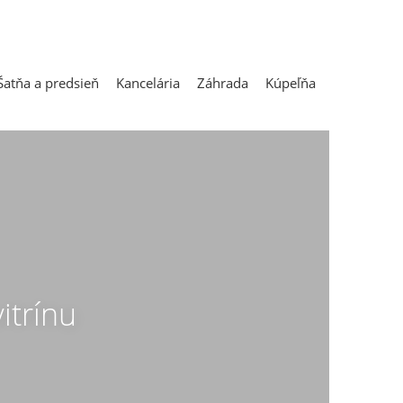
Šatňa a predsieň
Kancelária
Záhrada
Kúpeľňa
itrínu