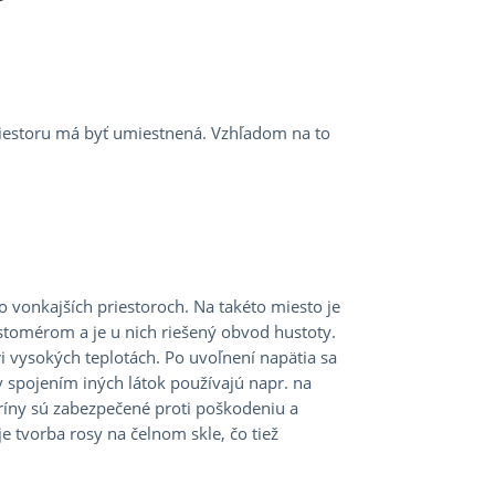
priestoru má byť umiestnená. Vzhľadom na to
vo vonkajších priestoroch. Na takéto miesto je
astomérom a je u nich riešený obvod hustoty.
pri vysokých teplotách. Po uvoľnení napätia sa
v spojením iných látok používajú napr. na
tríny sú zabezpečené proti poškodeniu a
 tvorba rosy na čelnom skle, čo tiež