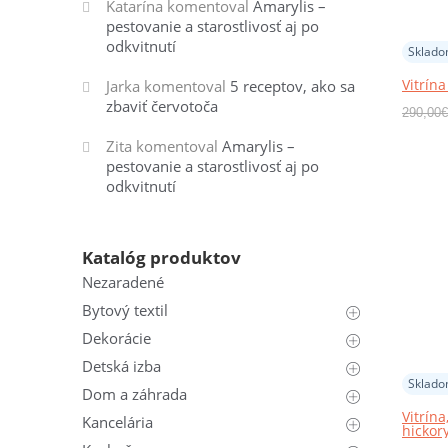
Katarína
komentoval
Amarylis –
pestovanie a starostlivosť aj po
odkvitnutí
Sklad
Vitrín
Jarka
komentoval
5 receptov, ako sa
zbaviť červotoča
290,00
€
Zita
komentoval
Amarylis –
pestovanie a starostlivosť aj po
odkvitnutí
Katalóg produktov
Nezaradené
Bytový textil
Dekorácie
Detská izba
Sklad
Dom a záhrada
Vitrín
Kancelária
hickor