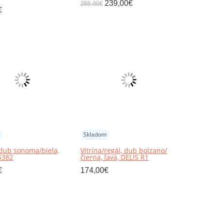
239,00
€
288,00
€
€
Skladom
, dub sonoma/biela,
Vitrína/regál, dub bolzano/
5382
čierna, ľavá, DELIS R1
€
174,00
€