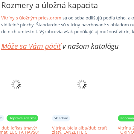
Rozmery a úložná kapacita
Vitríny s úložným priestorom
sa od seba odlišujú podľa toho, ak
viditeľné plochy. Štandardne sú vitríny navrhované s ohľadom n
do nich umiestniť. Výrobcovia však ponúkajú aj možnosť vitrín, 
Môže sa Vám páčiť
v našom katalógu
om
Doprava zdarma
Skladom
Doprava
, dub lefkas tmavý/
Vitrína, biela alba/dub craft
Vitrína 
 mat, LUCITA HAVS01
zlatý, LANZETTE C
TORINO