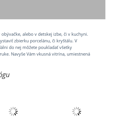
obývačke, alebo v detskej izbe, či v kuchyni.
staviť zbierku porcelánu, či kryštálu. V
álni do nej môžete poukladať všetky
poruke. Navyše Vám vkusná vitrína, umiestnená
ógu