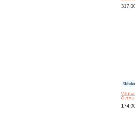
317,0
Sklad
Vitrín
čierna
174,0