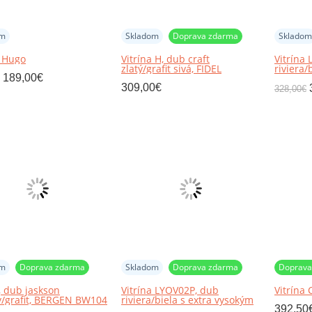
om
Skladom
Doprava zdarma
Skladom
a Hugo
Vitrína H, dub craft
Vitrína
zlatý/grafit sivá, FIDEL
riviera/
189,00
€
leskom
309,00
€
328,00
€
om
Doprava zdarma
Skladom
Doprava zdarma
Doprava
a, dub jaskson
Vitrína LYOV02P, dub
Vitrína
y/grafit, BERGEN BW104
riviera/biela s extra vysokým
leskom, LEONARDO
392,50