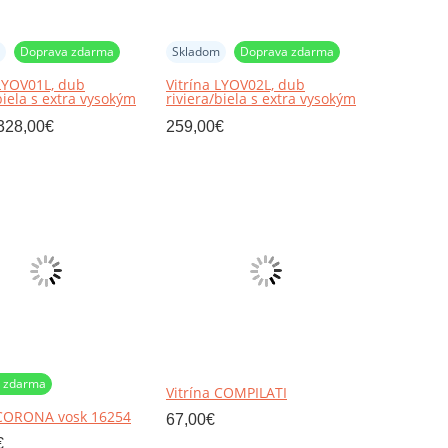
Doprava zdarma
Skladom
Doprava zdarma
 LYOV01L, dub
Vitrína LYOV02L, dub
biela s extra vysokým
riviera/biela s extra vysokým
, LEONARDO
leskom, LEONARDO
328,00
€
259,00
€
 zdarma
Vitrína COMPILATI
 CORONA vosk 16254
67,00
€
€