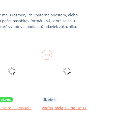
é majú rozmery ich vnútorné priestory, alebo
a počet násobkov formátu A4, ktoré sa dajú
ktoré vyhotovia podľa požiadaviek zákazníka.
-17%
 zdarma
Skladom
2 dvere + 1 zásuvka
Vitrína, biela, LIONA LM 11