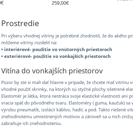
0
€
259,00
€
Prostredie
Pri výberu vhodnej vitríny je potrebné zhodnotiť, že do akého 
môžeme vitríny rozdeliť na:
• interiérové- použitie vo vnútorných priestoroch
• exteriérové- použitie vo vonkajších priestoroch
Vitína do vonkajších priestorov
Pozor by ste si mali dať hlavne v prípade, že chcete mať vitrínu 
vhodné použiť skrinky, na ktorých sú styčné plochy ošetrené el
Elastomér je látka, ktorá nestráca svoje elastické vlastnosti ani 
vracia späť do pôvodného tvaru. Elastoméry ( guma, kaučuk) sa 
výrobu pneumatík, izolácií káblov, hadíc a pod. Takto riešené vi
znehodnoteniu umiestnených motívov a zároveň sa u nich znižuje
zabraňuje ich znehodnoteniu.