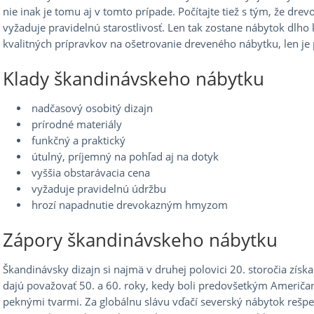
nie inak je tomu aj v tomto prípade. Počítajte tiež s tým, že dre
vyžaduje pravidelnú starostlivosť. Len tak zostane nábytok dlho k
kvalitných prípravkov na ošetrovanie dreveného nábytku, len je 
Klady škandinávskeho nábytku
nadčasový osobitý dizajn
prírodné materiály
funkčný a praktický
útulný, príjemný na pohľad aj na dotyk
vyššia obstarávacia cena
vyžaduje pravidelnú údržbu
hrozí napadnutie drevokazným hmyzom
Zápory škandinávskeho nábytku
Škandinávsky dizajn si najmä v druhej polovici 20. storočia získa
dajú považovať 50. a 60. roky, kedy boli predovšetkým Američan
peknými tvarmi. Za globálnu slávu vďačí severský nábytok reš