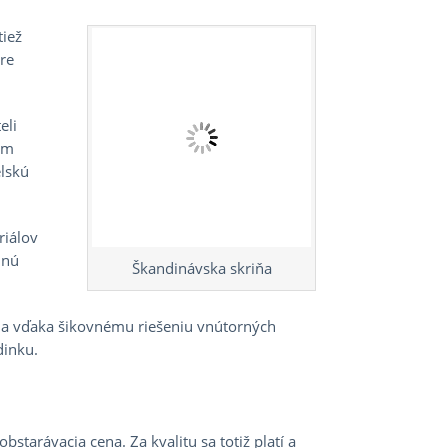
tiež
re
eli
ým
elskú
riálov
lnú
Škandinávska skriňa
r a vďaka šikovnému riešeniu vnútorných
dinku.
tarávacia cena. Za kvalitu sa totiž platí a