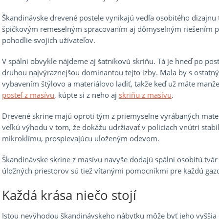
Škandinávske drevené postele vynikajú vedľa osobitého dizajnu 
špičkovým remeselným spracovaním aj dômyselným riešením p
pohodlie svojich užívateľov.
V spálni obvykle nájdeme aj šatníkovú skriňu. Tá je hneď po post
druhou najvýraznejšou dominantou tejto izby. Mala by s ostatn
vybavením štýlovo a materiálovo ladiť, takže keď už máte manž
posteľ z masívu
, kúpte si z neho aj
skriňu z masívu
.
Drevené skrine majú oproti tým z priemyselne vyrábaných mate
veľkú výhodu v tom, že dokážu udržiavať v policiach vnútri stabi
mikroklímu, prospievajúcu uloženým odevom.
Škandinávske skrine z masívu navyše dodajú spálni osobitú tvá
úložných priestorov sú tiež vítanými pomocníkmi pre každú gaz
Každá krása niečo stojí
Istou nevýhodou škandinávskeho nábytku môže byť jeho vyššia obs