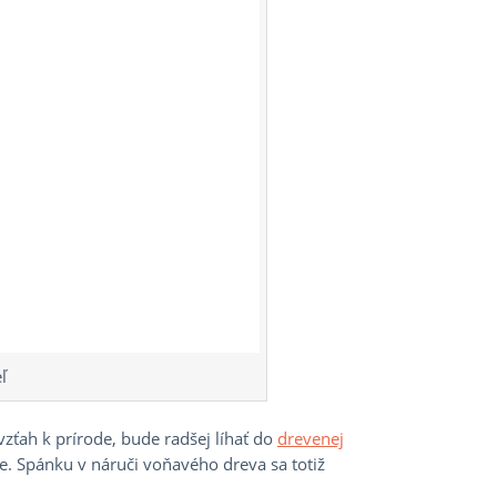
ľ
zťah k prírode, bude radšej líhať do
drevenej
ne. Spánku v náruči voňavého dreva sa totiž