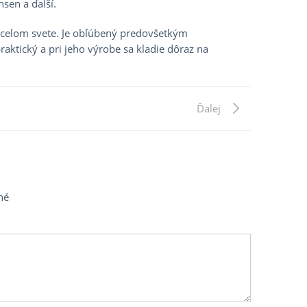
nsen a ďalší.
 celom svete. Je obľúbený predovšetkým
praktický a pri jeho výrobe sa kladie dôraz na
Next
Ďalej
Post
né