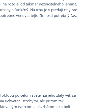
vo, na rozdiel od takmer nezničiteľného lamina,
rásny a funkčný. Na trhu je v predaji celý rad
potrebné venovať tejto činnosti potrebný čas.
l obľubu po celom svete. Za jeho zlatý vek sa
ia uchvátení strohými, ale pritom tak
pektovaným tvorcom a návrhárom ako boli