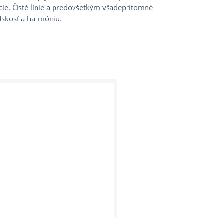
cie. Čisté línie a predovšetkým všadeprítomné
udskosť a harmóniu.