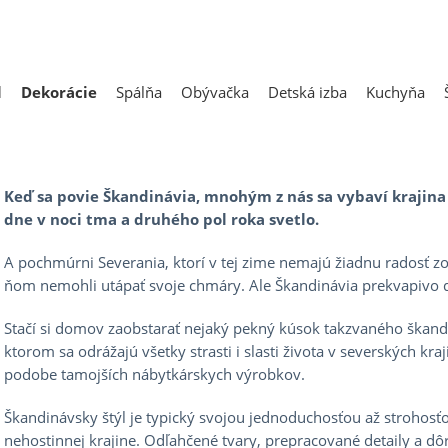
l
Dekorácie
Spálňa
Obývačka
Detská izba
Kuchyňa
Aký je to škandinávsky
Keď sa povie Škandinávia, mnohým z nás sa vybaví krajina 
dne v noci tma a druhého pol roka svetlo.
A pochmúrni Severania, ktorí v ​​tej zime nemajú žiadnu radosť zo 
ňom nemohli utápať svoje chmáry. Ale Škandinávia prekvapivo do
Stačí si domov zaobstarať nejaký pekný kúsok takzvaného škand
ktorom sa odrážajú všetky strasti i slasti života v severských kr
podobe tamojších nábytkárskych výrobkov.
Škandinávsky štýl je typický svojou jednoduchosťou až stroho
nehostinnej krajine. Odľahčené tvary, prepracované detaily a dôr