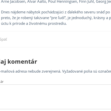
Arne Jacobsen, Alvar Aalto, Poul Henningsen, Finn Juhl, Georg Je
Dnes nájdeme nábytok pochádzajúci z ďalekého severu snáď po
preto, že je robený takzvane “pre ľudí”, je jednoduchý, krásny a 
úctu k prírode a životnému prostrediu.
Previous
Späť
igácia
Post
nku
daj komentár
-mailová adresa nebude zverejnená.
Vyžadované polia sú označe
ár