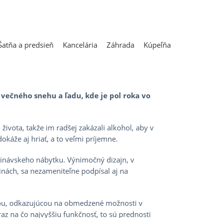
Šatňa a predsieň
Kancelária
Záhrada
Kúpeľňa
 štýl bývania?
večného snehu a ľadu, kde je pol roka vo
života, takže im radšej zakázali alkohol, aby v
káže aj hriať, a to veľmi príjemne.
inávskeho nábytku. Výnimočný dizajn, v
ajinách, sa nezameniteľne podpísal aj na
sťou, odkazujúcou na obmedzené možnosti v
az na čo najvyššiu funkčnosť, to sú prednosti