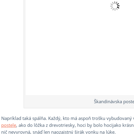
Škandinávska poste
Napríklad taká spálňa. Každý, kto má aspoň trošku vybudovaný v
postele
, ako do lôžka z drevotriesky, hoci by bolo hocijako krás
nič nevyrovná, snáď len naozajstný širák vonku na lúke.