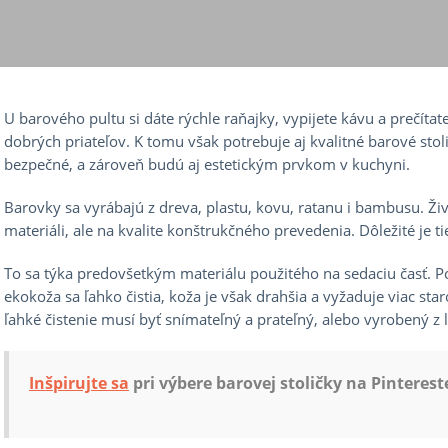
U barového pultu si dáte rýchle raňajky, vypijete kávu a prečítat
dobrých priateľov. K tomu však potrebuje aj kvalitné barové stol
bezpečné, a zároveň budú aj estetickým prvkom v kuchyni.
Barovky sa vyrábajú z dreva, plastu, kovu, ratanu i bambusu. Ži
materiáli, ale na kvalite konštrukčného prevedenia. Dôležité je tie
To sa týka predovšetkým materiálu použitého na sedaciu časť. Poť
ekokoža sa ľahko čistia, koža je však drahšia a vyžaduje viac staro
ľahké čistenie musí byť snímateľný a prateľný, alebo vyrobený z 
Inšpirujte sa
pri výbere barovej stoličky na Pinterest