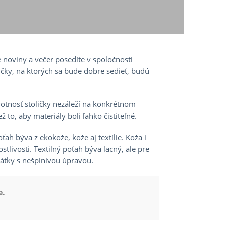
e noviny a večer posedíte v spoločnosti
ičky, na ktorých sa bude dobre sedieť, budú
votnosť stoličky nezáleží na konkrétnom
ž to, aby materiály boli ľahko čistiteľné.
ah býva z ekokože, kože aj textílie. Koža i
stlivosti. Textilný poťah býva lacný, ale pre
látky s nešpinivou úpravou.
e.