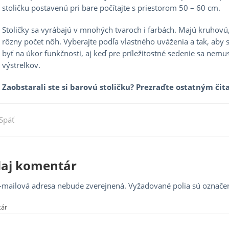
stoličku postavenú pri bare počítajte s priestorom 50 – 60 cm.
Stoličky sa vyrábajú v mnohých tvaroch i farbách. Majú kruhovú,
rôzny počet nôh. Vyberajte podľa vlastného uváženia a tak, aby s
byť na úkor funkčnosti, aj keď pre príležitostné sedenie sa nem
výstrelkov.
Zaobstarali ste si barovú stoličku? Prezraďte ostatným čit
Previous
Späť
igácia
Post
nku
daj komentár
-mailová adresa nebude zverejnená.
Vyžadované polia sú označe
ár