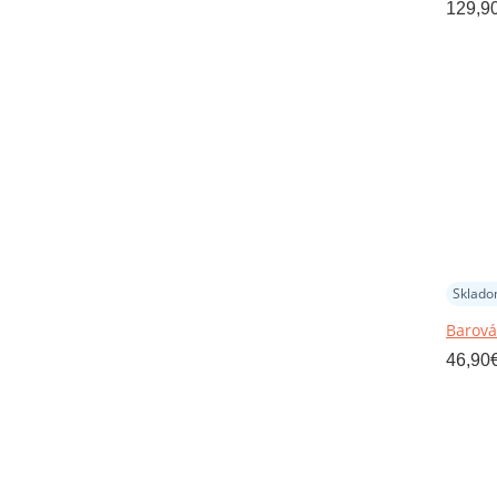
129,9
Sklad
Barová
46,90