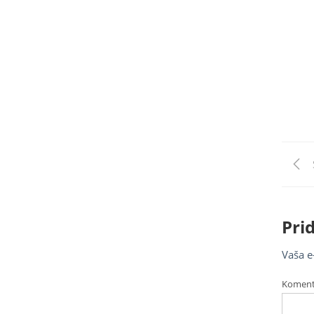
Nav
v
člá
Pri
Vaša e
Koment