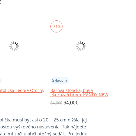
€
-31%
Skladom
Stolička Leonie Otočný
Barová stolička, biela
ekokoža/chróm, KANDY NEW
64,00
€
64,00
€
čka musí byť asi o 20 – 25 cm nižšia, jej
nosťou výškového nastavenia. Tak nájdete
teľmi zoči uľahčí otočný sedák. Pre jednu