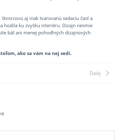
 štvorcovú aj inak tvarovanú sedaciu časť a
a hodila ku zvyšku interiéru. Dizajn nesmie
usíte báť ani menej pohodlných dizajnových
ateľom, ako sa vám na nej sedí.
Next
Ďalej
Post
né