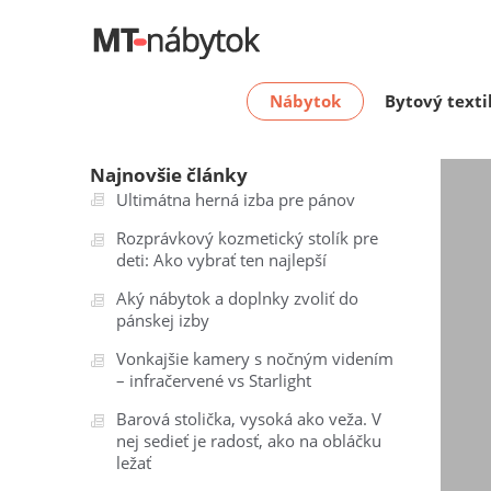
Nábytok
Bytový texti
Najnovšie články
Ultimátna herná izba pre pánov
Rozprávkový kozmetický stolík pre
deti: Ako vybrať ten najlepší
Aký nábytok a doplnky zvoliť do
pánskej izby
Vonkajšie kamery s nočným videním
– infračervené vs Starlight
Barová stolička, vysoká ako veža. V
nej sedieť je radosť, ako na obláčku
ležať