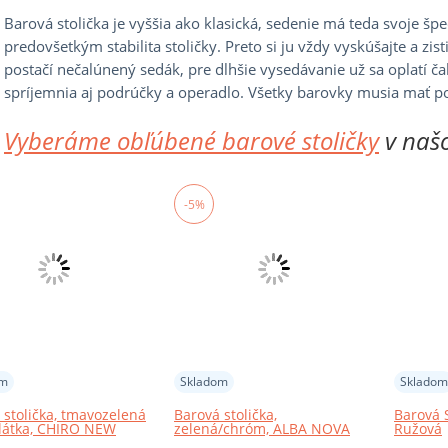
Barová stolička je vyššia ako klasická, sedenie má teda svoje špe
predovšetkým stabilita stoličky. Preto si ju vždy vyskúšajte a zis
postačí nečalúnený sedák, pre dlhšie vysedávanie už sa oplatí č
spríjemnia aj podrúčky a operadlo. Všetky barovky musia mať 
Vyberáme obľúbené barové stoličky
v naš
-5%
om
Skladom
Skladom
 stolička, tmavozelená
Barová stolička,
Barová 
 látka, CHIRO NEW
zelená/chróm, ALBA NOVA
Ružová