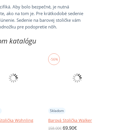
cifiká. Aby bolo bezpečné, je nutná
tite, ako na tom je. Pre krátkodobé sedenie
alúnenie. Sedenie na barovej stoličke vám
podnožku pre podopretie nôh.
om katalógu
-56%
Skladom
Stolička Wohnling
Barová Stolička Walker
69,90
€
158,00
€