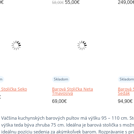
0
€
55,00
€
249,00
58,00
€
om
Skladom
Skladom
 Stolička Seko
Barová Stolička Neta
Barová 
Tmavosivá
Sedák
€
69,00
€
94,90
€
Väčšina kuchynských barových pultov má výšku 95 – 110 cm. Stoli
výška teda býva zhruba 75 cm. Ideálna je barová stolička s mož
ideálnu pozíciu sedenia za akýmkoľvek barom. Rozprávanie s pria