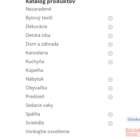
Katalóg produktov
Nezaradené
Bytový textil
Dekorácie
Detská izba
Dom a záhrada
Kancelária
Kuchyňa
Kúpelňa
Nábytok
Obývačka
Predsieň
Sedacie vaky
Spálňa
Sklad
Svietidlá
Barová
Vonkajšie osvetlenie
Velvet