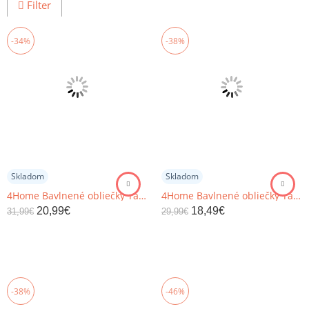
Filter
-34%
-38%
Skladom
Skladom
4Home Bavlnené obliečky Tango, 160 x 200 cm, 70 x 80 cm
4Home Bavlnené obliečky Tango, 140 x 220 cm, 70 x 90 cm
20,99
€
18,49
€
31,99
€
29,99
€
-38%
-46%