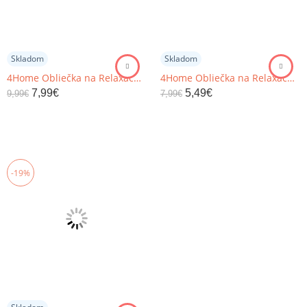
Skladom
Skladom
4Home Obliečka na Relaxačný vankúš Náhradný manžel Galaxy čiernobiela, 50 x 150 cm
4Home Obliečka na Relaxačný vankúš Náhradný manžel Galaxy čiernobiela, 45 x 120 cm
7,99
€
5,49
€
9,99
€
7,99
€
-19%