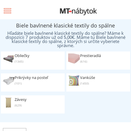
Biele bavlnené klasické textily do spálne
Hľadáte biele bavlnené klasické textily do spálne? Máme k
dispozícii 7 produktov už od
. Máme tu Biele bavlnené
5,00
€
klasické textily do spálne, z ktorých si určite vyberiete
správne.
Obliečky
Prestieradlá
(1345)
(616)
Prikrývky na posteľ
Vankúše
(101)
(1450)
Závesy
(629)