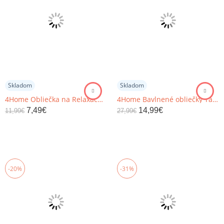
Skladom
Skladom
4Home Obliečka na Relaxačný vankúš Náhradný manžel Galaxy čiernobiela, 55 x 180 cm
4Home Bavlnené obliečky Tango, 140 x 200 cm, 70 x 90 cm
7,49
€
14,99
€
11,99
€
27,99
€
-20%
-31%