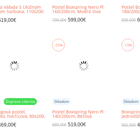
á Váľada S Úložným
Posteľ Boxspring Nero Pl:
Posteľ B
rom Sorbona, 110x200
160/200cm, Modrá Sivá
180/200c
599,00
€
6
519,00
€
799,00
€
839,00
€
-25%
-19%
Doprava zdarma
Skladom
Skladom
gová posteľ,
Posteľ Boxspring Nero Pl:
Boxsprin
ko, horčicová, 80x200,
140/200cm, Béžová
jednolôž
RY
ľavá, TE
519,00
€
469,00
€
4
689,00
€
581,00
€