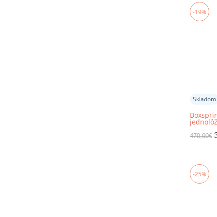
-19%
Skladom
Boxsprin
jednolôž
pravá, 
470,00
€
-25%