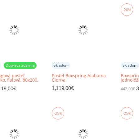
-20%
Doprava zdarma
Skladom
Skladom
gová posteľ,
Posteľ Boxspring Alabama
Boxsprin
ko, fialová, 80x200,
Čierna
jednolôž
RY
90x200, 
1,119,00
€
419,00
€
3
447,00
€
-25%
-25%