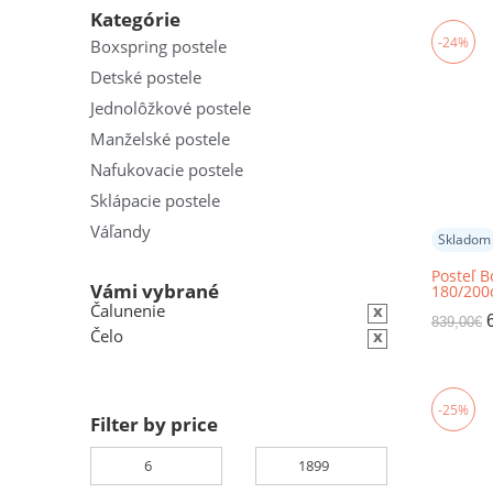
Kategórie
-24%
Boxspring postele
Detské postele
Jednolôžkové postele
Manželské postele
Nafukovacie postele
Sklápacie postele
Váľandy
Skladom
Posteľ B
Vámi vybrané
180/200
Čalunenie
x
839,00
€
Čelo
x
-25%
Filter by price