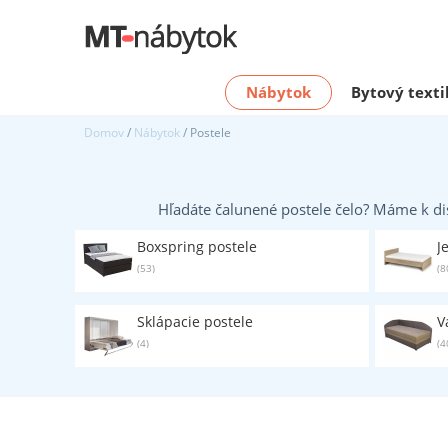
Nábytok
Bytový texti
Domov
/
Nábytok
/ Postele
Hľadáte čalunené postele čelo? Máme k di
Boxspring postele
J
(53)
(8
Sklápacie postele
V
(4)
(4