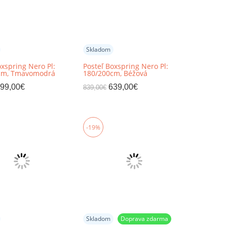
Skladom
oxspring Nero Pl:
Posteľ Boxspring Nero Pl:
cm, Tmavomodrá
180/200cm, Béžová
99,00
€
639,00
€
839,00
€
-19%
Skladom
Doprava zdarma