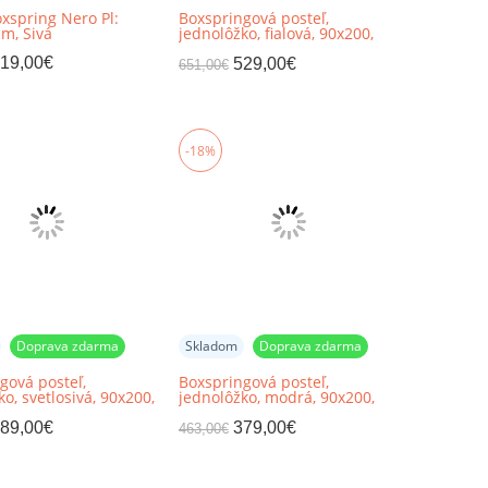
oxspring Nero Pl:
Boxspringová posteľ,
m, Sivá
jednolôžko, fialová, 90x200,
pravá, BARY
19,00
€
529,00
€
651,00
€
-18%
Doprava zdarma
Skladom
Doprava zdarma
gová posteľ,
Boxspringová posteľ,
o, svetlosivá, 90x200,
jednolôžko, modrá, 90x200,
ILY
ľavá, PAXTON
89,00
€
379,00
€
463,00
€