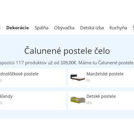
l
Dekorácie
Spálňa
Obývačka
Detská izba
Kuchyňa
Čalunené postele čelo
spozícii 117 produktov už od
. Máme tu Čalunené postele č
109,00
€
ednolôžkové postele
Manželské postele
0)
(0)
áľandy
Detské postele
0)
(83)