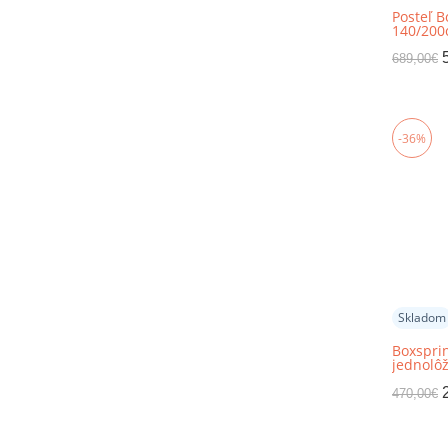
Posteľ B
140/200
689,00
€
-36%
Skladom
Boxsprin
jednolôž
80x200, 
470,00
€