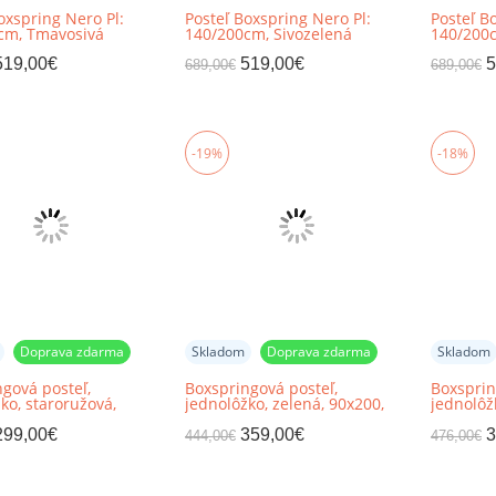
oxspring Nero Pl:
Posteľ Boxspring Nero Pl:
Posteľ B
cm, Tmavosivá
140/200cm, Sivozelená
140/200c
519,00
€
519,00
€
5
689,00
€
689,00
€
-19%
-18%
Doprava zdarma
Skladom
Doprava zdarma
Skladom
gová posteľ,
Boxspringová posteľ,
Boxsprin
ko, staroružová,
jednolôžko, zelená, 90x200,
jednolôžk
pravá, ESHLY
pravá, SAFRA
pravá, B
299,00
€
359,00
€
3
444,00
€
476,00
€