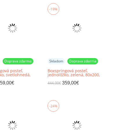
-19%
Doprava zdarma
Skladom
Doprava zdarma
gová posteľ,
Boxspringová posteľ,
ko, svetlohnedá,
jednolôžko, zelená, 80x200,
pravá, DANY
pravá, SAFRA
59,00
€
359,00
€
444,00
€
-24%