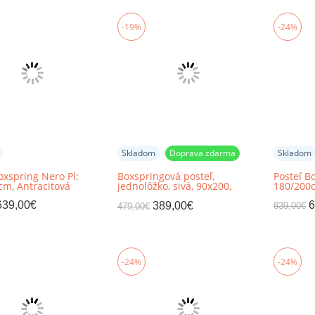
-19%
-24%
Skladom
Doprava zdarma
Skladom
oxspring Nero Pl:
Boxspringová posteľ,
Posteľ B
cm, Antracitová
jednolôžko, sivá, 90x200,
180/200
pravá, AMIS
639,00
€
6
389,00
€
839,00
€
479,00
€
-24%
-24%