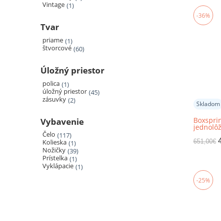
Vintage
1
-36%
Tvar
priame
1
štvorcové
60
Úložný priestor
polica
1
úložný priestor
45
zásuvky
2
Skladom
Boxsprin
Vybavenie
jednolôž
ľavá, BA
Čelo
117
651,00
€
Kolieska
1
Nožičky
39
Prístelka
1
Vyklápacie
1
-25%