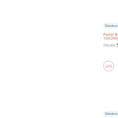
Skladom
Posteľ B
160/200c
799,00
€
-25%
Skladom