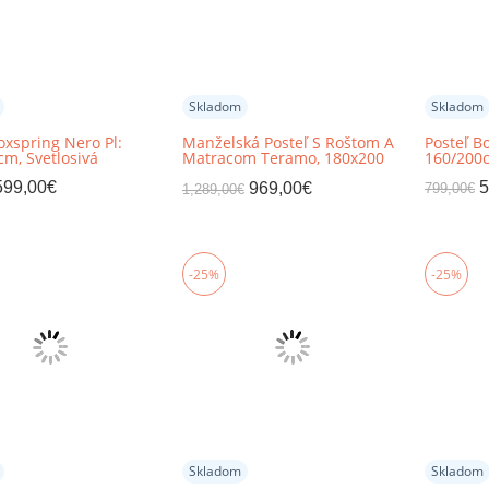
Skladom
Skladom
oxspring Nero Pl:
Manželská Posteľ S Roštom A
Posteľ B
m, Svetlosivá
Matracom Teramo, 180x200
160/200
Cm
599,00
€
5
969,00
€
799,00
€
1,289,00
€
-25%
-25%
Skladom
Skladom