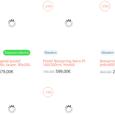
-25%
-35%
Doprava zdarma
Skladom
Skladom
gová posteľ,
Posteľ Boxspring Nero Pl:
Boxsprin
ko, taupe, 90x200,
160/200cm, Hnedá
jednolôž
BRED
ľavá, P
599,00
€
379,00
€
2
799,00
€
463,00
€
-19%