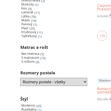
Drevotrieska
2
Ekokoža
1
Čalúnen
Kov
9
Priesto
Laminát
Cm
11
Látka
78
679,00
€
Masív
16
Penový
1
Plast
35
Pružinový
11
Taštičkový
-19%
1
Matrac a rošt
Bez matraca
5
S matracom
73
S roštom
9
Rozmery postele
Skladom
Boxsprin
jednolôž
ľavá, TE
Štýl
581,00
€
Moderný
43
Rustikálny
1