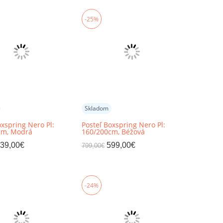
-25%
Skladom
oxspring Nero Pl:
Posteľ Boxspring Nero Pl:
cm, Modrá
160/200cm, Béžová
39,00
€
599,00
€
799,00
€
-24%