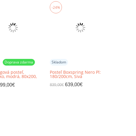
-24%
Doprava zdarma
Skladom
gová posteľ,
Posteľ Boxspring Nero Pl:
ko, modrá, 80x200,
180/200cm, Sivá
AXTON
639,00
€
99,00
€
839,00
€