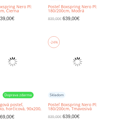
oxspring Nero Pl:
Posteľ Boxspring Nero Pl:
m, Čierna
180/200cm, Modrá
39,00
€
639,00
€
839,00
€
-24%
Doprava zdarma
Skladom
gová posteľ,
Posteľ Boxspring Nero Pl:
ko, horčicová, 90x200,
180/200cm, Tmavosivá
RY
639,00
€
69,00
€
839,00
€