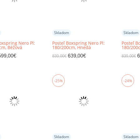
Skladom
Skladom
oxspring Nero Pl:
Posteľ Boxspring Nero Pl:
Posteľ B
cm, Béžová
180/200cm, Hnedá
180/200
599,00
€
639,00
€
6
839,00
€
839,00
€
-25%
-24%
Skladom
Skladom