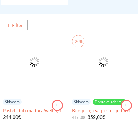
Filter
-20%
Skladom
Skladom
Doprava zdarma
Posteľ, dub madura/wellington, 90x200, DIAZ
Boxspringová posteľ, jednolôžko, svetlohnedá, 80x200, ľavá, DANY
244,00
€
359,00
€
447,00
€