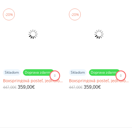
-20%
-20%
Skladom
Doprava zdarma
Skladom
Doprava zdarma
Boxspringová posteľ, jednolôžko, svetlohnedá, 90x200, pravá, DANY
Boxspringová posteľ, jednolôžko, svetlohnedá, 80x200, pravá, DANY
359,00
€
359,00
€
447,00
€
447,00
€