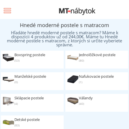
Hnedé moderné postele s matracom
Hľadáte hnedé moderné postele s matracom? Máme k
dispozícii 4 produktov už od
. Máme tu Hnedé
244,00
€
moderné postele s matracom, z ktorých si určite vyberiete
správne.
Boxspring postele
Jednolôžkové postele
(53)
(80)
Manželské postele
Nafukovacie postele
(0)
(1)
Sklápacie postele
Váľandy
(4)
(40)
Detské postele
(83)