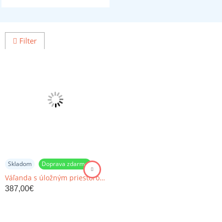
Filter
Skladom
Doprava zdarma
Váľanda s úložným priestorom, molitánová, 75x195 cm, KARA
387,00
€