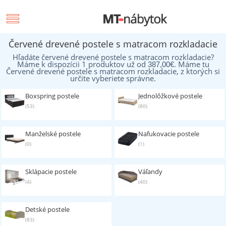
Červené drevené postele s matracom rozkladacie
Hľadáte červené drevené postele s matracom rozkladacie?
Máme k dispozícii 1 produktov už od
. Máme tu
387,00
€
Červené drevené postele s matracom rozkladacie, z ktorých si
určite vyberiete správne.
Boxspring postele
Jednolôžkové postele
(53)
(80)
Manželské postele
Nafukovacie postele
(0)
(1)
Sklápacie postele
Váľandy
(4)
(40)
Detské postele
(83)