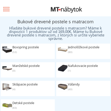
Bukové drevené postele s matracom
Hľadáte bukové drevené postele s matracom? Máme k
dispozícii 1 produktov už od
. Máme tu Bukové
169,00
€
drevené postele s matracom, z ktorých si určite vyberiete
správne.
Boxspring postele
Jednolôžkové postele
(53)
(80)
Manželské postele
Nafukovacie postele
(0)
(1)
Sklápacie postele
Váľandy
(4)
(40)
Detské postele
(83)