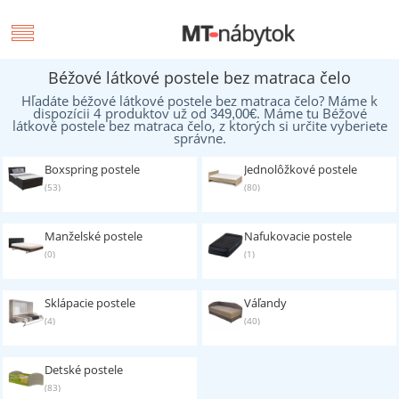
Béžové látkové postele bez matraca čelo
Hľadáte béžové látkové postele bez matraca čelo? Máme k
dispozícii 4 produktov už od
. Máme tu Béžové
349,00
€
látkové postele bez matraca čelo, z ktorých si určite vyberiete
správne.
Boxspring postele
Jednolôžkové postele
(53)
(80)
Manželské postele
Nafukovacie postele
(0)
(1)
Sklápacie postele
Váľandy
(4)
(40)
Detské postele
(83)