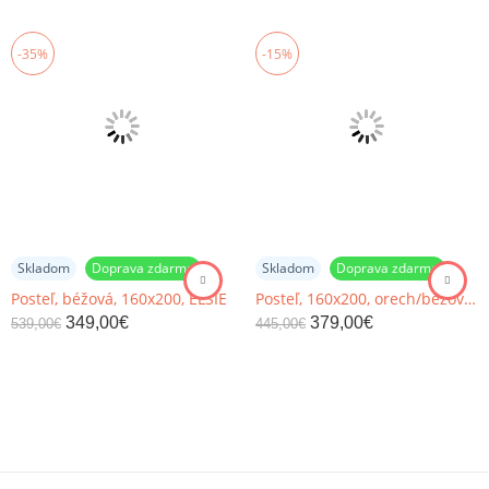
-35%
-15%
Skladom
Doprava zdarma
Skladom
Doprava zdarma
Posteľ, béžová, 160x200, ELSIE
Posteľ, 160x200, orech/béžová, BETRA
349,00
€
379,00
€
539,00
€
445,00
€