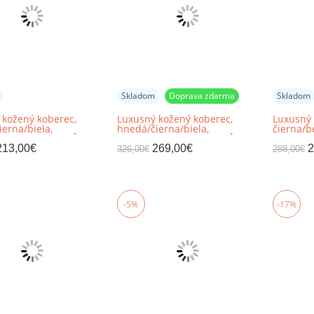
Skladom
Doprava zdarma
Skladom
 kožený koberec,
Luxusný kožený koberec,
Luxusný 
erna/biela,
hnedá/čierna/biela,
čierna/b
rk, 141x200, KOŽA
patchwork, 171x240, KOŽA
patchwor
TYP 6
TYP 8
213,00
€
269,00
€
2
326,00
€
288,00
€
-5%
-17%