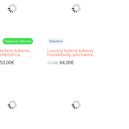
Doprava zdarma
Skladom
kožený koberec,
Luxusný kožený koberec,
edá/čierna,
hnedá/biela, patchwork,
k, 200x300, KOŽA
69x140, KOŽA TYP 5
53,00
€
64,00
€
77,00
€