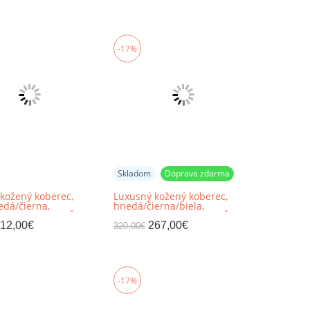
-17%
Skladom
Doprava zdarma
kožený koberec,
Luxusný kožený koberec,
edá/čierna,
hnedá/čierna/biela,
k, 140x200, KOŽA
patchwork, 168x240, KOŽA
TYP 3
12,00
€
267,00
€
320,00
€
-17%