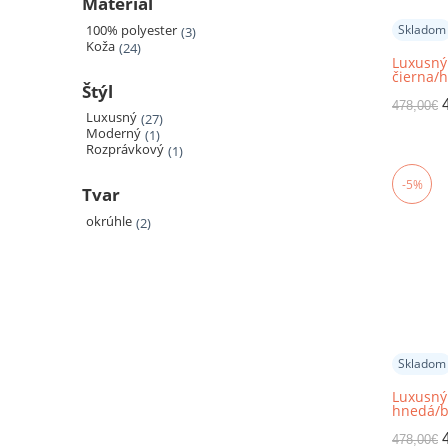
Materiál
Skladom
100% polyester
3
Koža
24
Luxusný
čierna/h
Štýl
patchwo
TYP 4
478,00
€
Luxusný
27
Moderný
1
Rozprávkový
1
-5%
Tvar
okrúhle
2
Skladom
Luxusný
hnedá/bi
201x300
478,00
€