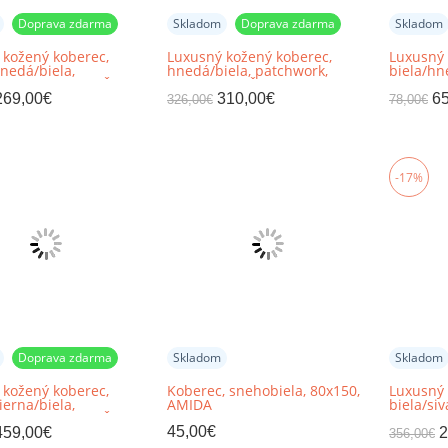
Doprava zdarma
Skladom
Doprava zdarma
Skladom
 kožený koberec,
Luxusný kožený koberec,
Luxusný 
nedá/biela,
hnedá/biela, patchwork,
biela/hn
rk, 171x240, KOŽA
171x240, KOŽA TYP 5
patchwor
7
269,00
€
310,00
€
65
326,00
€
78,00
€
-17%
Doprava zdarma
Skladom
Skladom
 kožený koberec,
Koberec, snehobiela, 80x150,
Luxusný 
erna/biela,
AMIDA
biela/si
rk, 200x304, KOŽA
200x200,
45,00
€
459,00
€
2
356,00
€