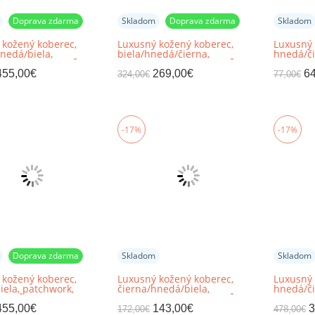
Doprava zdarma
Skladom
Doprava zdarma
Skladom
 kožený koberec,
Luxusný kožený koberec,
Luxusný 
nedá/biela,
biela/hnedá/čierna,
hnedá/či
rk, 201x300, KOŽA
patchwork, 170x240, KOŽA
patchwor
TYP 7
6
455,00
€
269,00
€
64
324,00
€
77,00
€
-17%
-17%
Doprava zdarma
Skladom
Skladom
 kožený koberec,
Luxusný kožený koberec,
Luxusný 
ela, patchwork,
čierna/hnedá/biela,
hnedá/či
, KOŽA TYP 5
patchwork, 120x180, KOŽA
patchwor
TYP 4
TYP 6
455,00
€
143,00
€
3
172,00
€
478,00
€