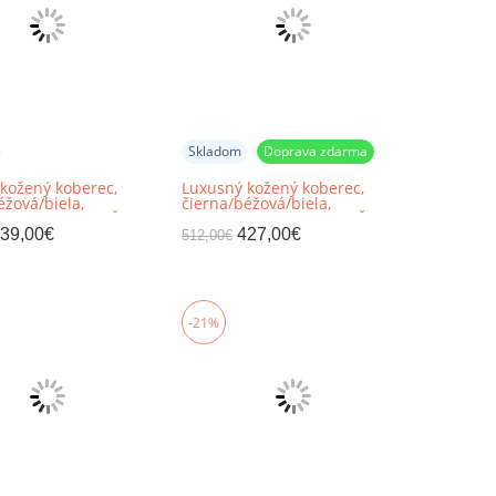
Skladom
Doprava zdarma
kožený koberec,
Luxusný kožený koberec,
éžová/biela,
čierna/béžová/biela,
k, 150x150, KOŽA
patchwork, 200x200, KOŽA
TYP 8
39,00
€
427,00
€
512,00
€
-21%