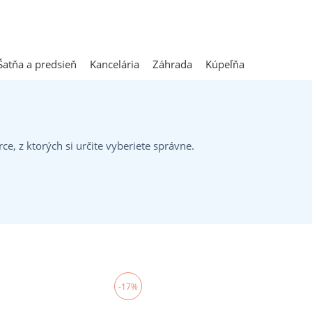
Šatňa a predsieň
Kancelária
Záhrada
Kúpeľňa
ce, z ktorých si určite vyberiete správne.
-17%