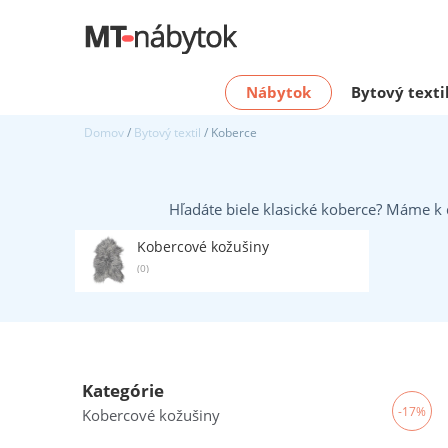
Nábytok
Bytový texti
Domov
/
Bytový textil
/ Koberce
Hľadáte biele klasické koberce? Máme k 
Kobercové kožušiny
(0)
Kategórie
-17%
Kobercové kožušiny