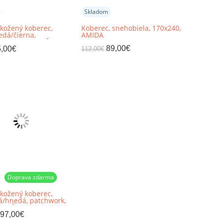
Skladom
kožený koberec,
Koberec, snehobiela, 170x240,
edá/čierna,
AMIDA
k, 70x140, KOŽA TYP
89,00
€
,00
€
112,00
€
Doprava zdarma
kožený koberec,
vá/hnedá, patchwork,
 KOŽA TYP 10
97,00
€