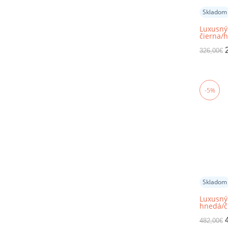
Skladom
Luxusný
čierna/h
patchwo
TYP 4
326,00
€
-5%
Skladom
Luxusný
hnedá/či
patchwo
TYP 3
482,00
€