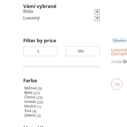
Vámi vybrané
Biela
x
Luxusný
x
Filter by price
Skladom
Luxusný
čierna/h
patchwo
4
6
77,00
€
Farba
-5%
Béžová
9
Biela
27
Čierna
23
Hnedá
29
Modrá
1
Sivá
4
Zelená
3