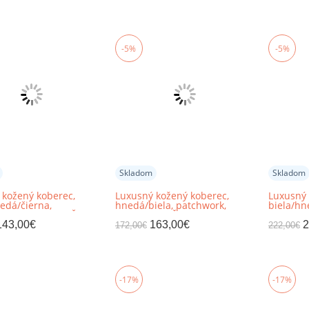
-5%
-5%
Skladom
Skladom
 kožený koberec,
Luxusný kožený koberec,
Luxusný 
edá/čierna,
hnedá/biela, patchwork,
biela/hn
rk, 120x180, KOŽA
120x180, KOŽA TYP 5
patchwor
TYP 7
143,00
€
163,00
€
2
172,00
€
222,00
€
-17%
-17%