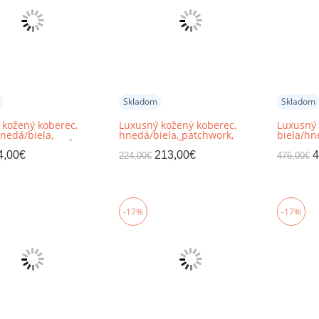
Skladom
Skladom
 kožený koberec,
Luxusný kožený koberec,
Luxusný 
nedá/biela,
hnedá/biela, patchwork,
biela/hn
rk, 69x140, KOŽA TYP
141x200, KOŽA TYP 5
patchwor
TYP 7
4,00
€
213,00
€
4
224,00
€
476,00
€
-17%
-17%