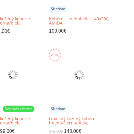
Skladom
kožený koberec,
Koberec, snehobiela, 140x200,
erna/biela,
AMIDA
k, 69x140, KOŽA TYP
109,00
€
,00
€
-17%
Doprava zdarma
Skladom
kožený koberec,
Luxusný kožený koberec,
erna/biela,
hnedá/čierna/biela,
k, 201x300, KOŽA
patchwork, 120x180, KOŽA
TYP 6
99,00
€
143,00
€
172,00
€