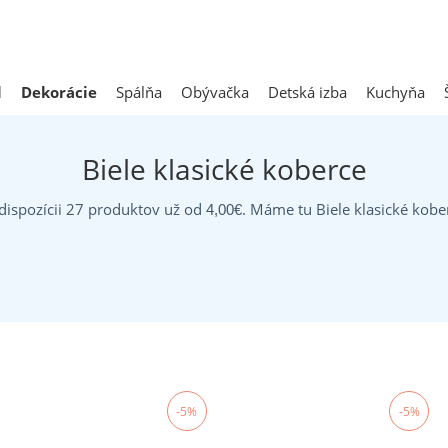
l
Dekorácie
Spálňa
Obývačka
Detská izba
Kuchyňa
Biele klasické koberce
dispozícii 27 produktov už od
. Máme tu Biele klasické kober
4,00
€
-5%
-5%